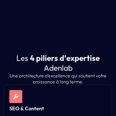
L
e
s
4
p
i
l
i
e
r
s
d
’
e
x
p
e
r
t
i
s
e
A
d
e
n
l
a
b
Une architecture d’excellence qui soutient votre
croissance à long terme.
SEO & Content