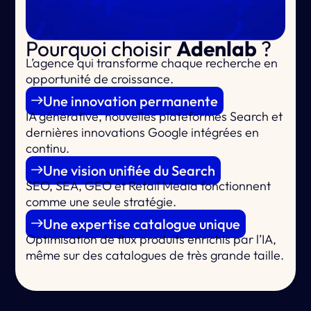
Pourquoi choisir
Adenlab
?
L’agence qui
transforme chaque recherche en
opportunité de croissance.
Une innovation permanente
IA générative, nouvelles plateformes Search et
dernières innovations Google intégrées en
continu.
Une vision unifiée du Search
SEO, SEA, GEO et Retail Media fonctionnent
comme une seule stratégie.
Une expertise catalogue unique
Optimisation de flux produits enrichis par l’IA,
même sur des catalogues de très grande taille.