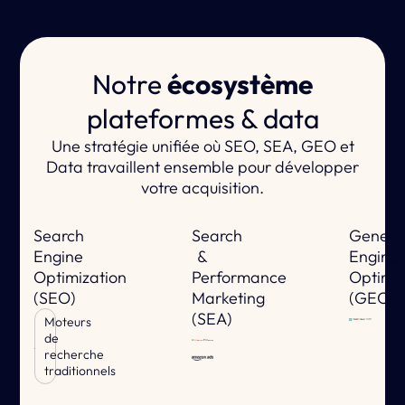
Notre
écosystème
plateformes & data
Une stratégie unifiée où SEO, SEA, GEO et
Data travaillent ensemble pour développer
votre acquisition.
Search
Search
Genera
Engine
&
Engine
Optimization
Performance
Optimiz
(SEO)
Marketing
(GEO)
(SEA)
Moteurs
de
recherche
traditionnels