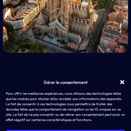
Gérer le consentement
EXP
Pour offrir les meilleures expériences, nous utilisons des technologies telles
AD4SCREEN
App 
que les cookies pour stocker et/ou accéder aux informations des appareils.
8 rue de Choiseul
LLM
Le fait de consentir à ces technologies nous permettra de traiter des
75002 PARIS
ASO,
données telles que le comportement de navigation ou les ID uniques sur ce
SEA
site. Le fait de ne pas consentir ou de retirer son consentement peut avoir un
effet négatif sur certaines caractéristiques et fonctions.
SMA
Disp