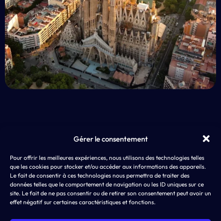
Gérer le consentement
EXP
Pour offrir les meilleures expériences, nous utilisons des technologies telles
AD4SCREEN
App 
que les cookies pour stocker et/ou accéder aux informations des appareils.
8 rue de Choiseul
LLM
Le fait de consentir à ces technologies nous permettra de traiter des
75002 PARIS
ASO,
données telles que le comportement de navigation ou les ID uniques sur ce
SEA
site. Le fait de ne pas consentir ou de retirer son consentement peut avoir un
effet négatif sur certaines caractéristiques et fonctions.
SMA
Disp