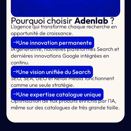
Pourquoi choisir
Adenlab
?
L’agence qui
transforme chaque recherche en
opportunité de croissance.
Une innovation permanente
IA générative, nouvelles plateformes Search et
dernières innovations Google intégrées en
continu.
Une vision unifiée du Search
SEO, SEA, GEO et Retail Media fonctionnent
comme une seule stratégie.
Une expertise catalogue unique
Optimisation de flux produits enrichis par l’IA,
même sur des catalogues de très grande taille.