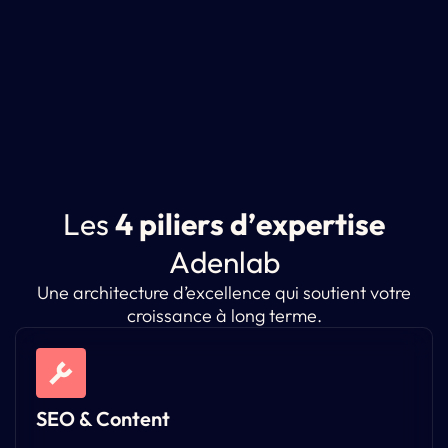
L
e
s
4
p
i
l
i
e
r
s
d
’
e
x
p
e
r
t
i
s
e
A
d
e
n
l
a
b
Une architecture d’excellence qui soutient votre
croissance à long terme.
SEO & Content