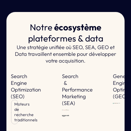
Notre
écosystème
plateformes & data
Une stratégie unifiée où SEO, SEA, GEO et
Data travaillent ensemble pour développer
votre acquisition.
Search
Search
Genera
Engine
&
Engine
Optimization
Performance
Optimiz
(SEO)
Marketing
(GEO)
(SEA)
Moteurs
de
recherche
traditionnels