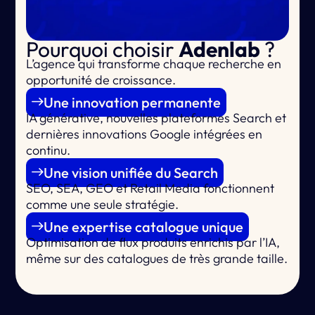
Pourquoi choisir
Adenlab
?
L’agence qui
transforme chaque recherche en
opportunité de croissance.
Une innovation permanente
IA générative, nouvelles plateformes Search et
dernières innovations Google intégrées en
continu.
Une vision unifiée du Search
SEO, SEA, GEO et Retail Media fonctionnent
comme une seule stratégie.
Une expertise catalogue unique
Optimisation de flux produits enrichis par l’IA,
même sur des catalogues de très grande taille.