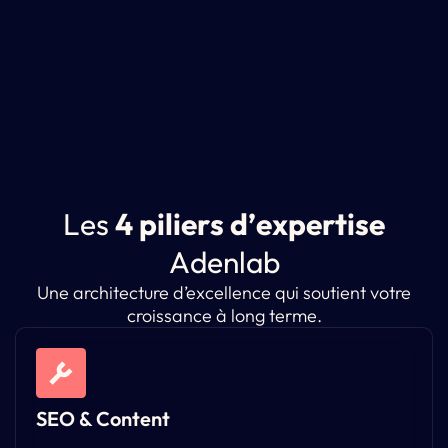
L
e
s
4
p
i
l
i
e
r
s
d
’
e
x
p
e
r
t
i
s
e
A
d
e
n
l
a
b
Une architecture d’excellence qui soutient votre
croissance à long terme.
SEO & Content