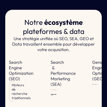
Notre
écosystème
plateformes & data
Une stratégie unifiée où SEO, SEA, GEO et
Data travaillent ensemble pour développer
votre acquisition.
Search
Search
Genera
Engine
&
Engine
Optimization
Performance
Optimiz
(SEO)
Marketing
(GEO)
(SEA)
Moteurs
de
recherche
traditionnels