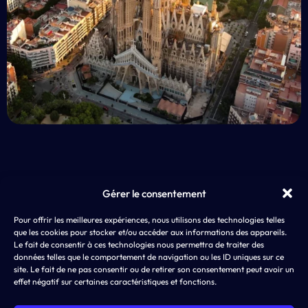
Gérer le consentement
EXP
Pour offrir les meilleures expériences, nous utilisons des technologies telles
AD4SCREEN
App 
que les cookies pour stocker et/ou accéder aux informations des appareils.
8 rue de Choiseul
LLM
Le fait de consentir à ces technologies nous permettra de traiter des
75002 PARIS
ASO,
données telles que le comportement de navigation ou les ID uniques sur ce
SEA
site. Le fait de ne pas consentir ou de retirer son consentement peut avoir un
effet négatif sur certaines caractéristiques et fonctions.
SMA
Disp