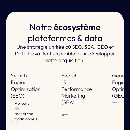
Notre
écosystème
plateformes & data
Une stratégie unifiée où SEO, SEA, GEO et
Data travaillent ensemble pour développer
votre acquisition.
Search
Search
Genera
Engine
&
Engine
Optimization
Performance
Optimiz
(SEO)
Marketing
(GEO)
(SEA)
Moteurs
de
recherche
traditionnels