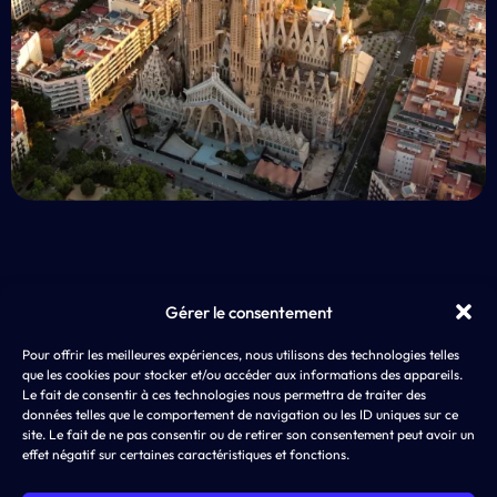
Gérer le consentement
EXP
Pour offrir les meilleures expériences, nous utilisons des technologies telles
AD4SCREEN
App 
que les cookies pour stocker et/ou accéder aux informations des appareils.
8 rue de Choiseul
LLM
Le fait de consentir à ces technologies nous permettra de traiter des
75002 PARIS
ASO,
données telles que le comportement de navigation ou les ID uniques sur ce
SEA
site. Le fait de ne pas consentir ou de retirer son consentement peut avoir un
effet négatif sur certaines caractéristiques et fonctions.
SMA
Disp