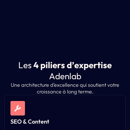
L
e
s
4
p
i
l
i
e
r
s
d
’
e
x
p
e
r
t
i
s
e
A
d
e
n
l
a
b
Une architecture d’excellence qui soutient votre
croissance à long terme.
SEO & Content