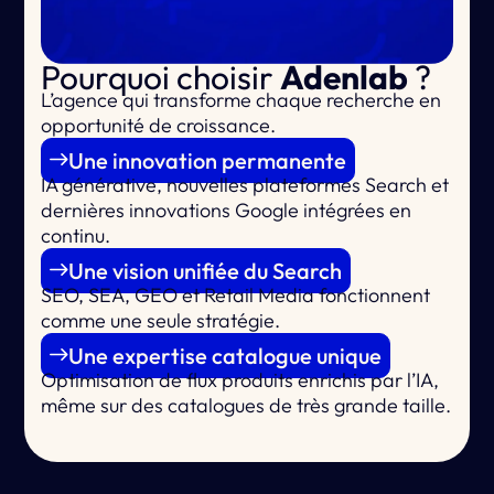
Pourquoi choisir
Adenlab
?
L’agence qui
transforme chaque recherche en
opportunité de croissance.
Une innovation permanente
IA générative, nouvelles plateformes Search et
dernières innovations Google intégrées en
continu.
Une vision unifiée du Search
SEO, SEA, GEO et Retail Media fonctionnent
comme une seule stratégie.
Une expertise catalogue unique
Optimisation de flux produits enrichis par l’IA,
même sur des catalogues de très grande taille.