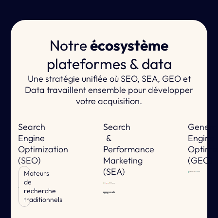
Notre
écosystème
plateformes & data
Une stratégie unifiée où SEO, SEA, GEO et
Data travaillent ensemble pour développer
votre acquisition.
Search
Search
Genera
Engine
&
Engine
Optimization
Performance
Optimiz
(SEO)
Marketing
(GEO)
(SEA)
Moteurs
de
recherche
traditionnels