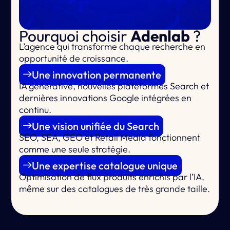
Pourquoi choisir
Adenlab
?
L’agence qui
transforme chaque recherche en
opportunité de croissance.
Une innovation permanente
IA générative, nouvelles plateformes Search et
dernières innovations Google intégrées en
continu.
Une vision unifiée du Search
SEO, SEA, GEO et Retail Media fonctionnent
comme une seule stratégie.
Une expertise catalogue unique
Optimisation de flux produits enrichis par l’IA,
même sur des catalogues de très grande taille.