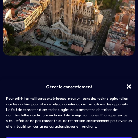
Gérer le consentement
EXP
Pour offrir les meilleures expériences, nous utilisons des technologies telles
AD4SCREEN
App 
que les cookies pour stocker et/ou accéder aux informations des appareils.
8 rue de Choiseul
LLM
Le fait de consentir à ces technologies nous permettra de traiter des
75002 PARIS
ASO,
données telles que le comportement de navigation ou les ID uniques sur ce
SEA
site. Le fait de ne pas consentir ou de retirer son consentement peut avoir un
effet négatif sur certaines caractéristiques et fonctions.
SMA
Disp