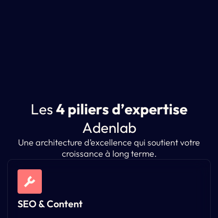
L
e
s
4
p
i
l
i
e
r
s
d
’
e
x
p
e
r
t
i
s
e
A
d
e
n
l
a
b
Une architecture d’excellence qui soutient votre
croissance à long terme.
SEO & Content