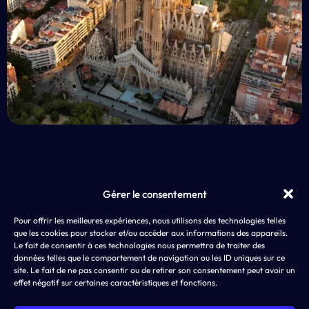
Gérer le consentement
EXP
Pour offrir les meilleures expériences, nous utilisons des technologies telles
AD4SCREEN
App 
que les cookies pour stocker et/ou accéder aux informations des appareils.
8 rue de Choiseul
LLM
Le fait de consentir à ces technologies nous permettra de traiter des
75002 PARIS
ASO,
données telles que le comportement de navigation ou les ID uniques sur ce
SEA
site. Le fait de ne pas consentir ou de retirer son consentement peut avoir un
effet négatif sur certaines caractéristiques et fonctions.
SMA
Disp