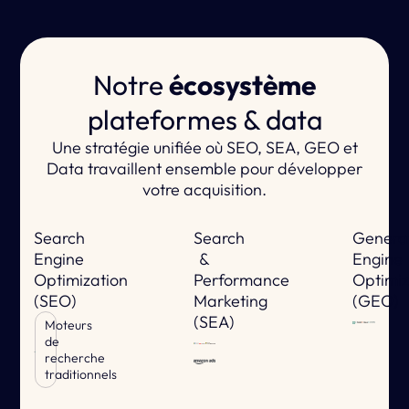
Notre
écosystème
plateformes & data
Une stratégie unifiée où SEO, SEA, GEO et
Data travaillent ensemble pour développer
votre acquisition.
Search
Search
Genera
Engine
&
Engine
Optimization
Performance
Optimiz
(SEO)
Marketing
(GEO)
(SEA)
Moteurs
de
recherche
traditionnels