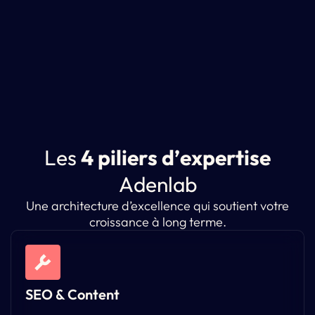
L
e
s
4
p
i
l
i
e
r
s
d
’
e
x
p
e
r
t
i
s
e
A
d
e
n
l
a
b
Une architecture d’excellence qui soutient votre
croissance à long terme.
SEO & Content