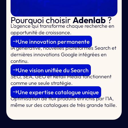
Pourquoi choisir
Adenlab
?
L’agence qui
transforme chaque recherche en
opportunité de croissance.
Une innovation permanente
IA générative, nouvelles plateformes Search et
dernières innovations Google intégrées en
continu.
Une vision unifiée du Search
SEO, SEA, GEO et Retail Media fonctionnent
comme une seule stratégie.
Une expertise catalogue unique
Optimisation de flux produits enrichis par l’IA,
même sur des catalogues de très grande taille.