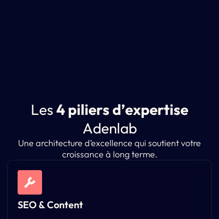
L
e
s
4
p
i
l
i
e
r
s
d
’
e
x
p
e
r
t
i
s
e
A
d
e
n
l
a
b
Une architecture d’excellence qui soutient votre
croissance à long terme.
SEO & Content