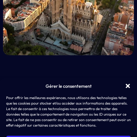
Gérer le consentement
EXP
Pour offrir les meilleures expériences, nous utilisons des technologies telles
AD4SCREEN
App 
que les cookies pour stocker et/ou accéder aux informations des appareils.
8 rue de Choiseul
LLM
Le fait de consentir à ces technologies nous permettra de traiter des
75002 PARIS
ASO,
données telles que le comportement de navigation ou les ID uniques sur ce
SEA
site. Le fait de ne pas consentir ou de retirer son consentement peut avoir un
effet négatif sur certaines caractéristiques et fonctions.
SMA
Disp