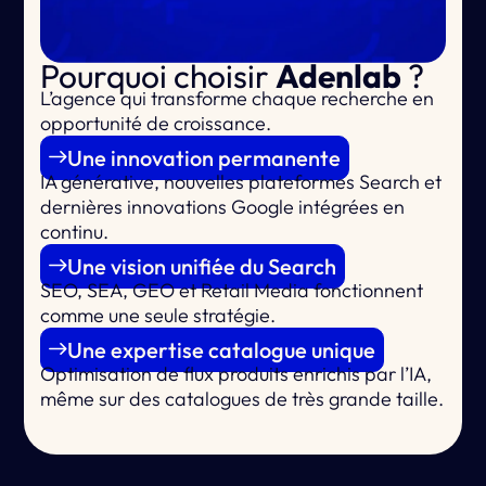
Pourquoi choisir
Adenlab
?
L’agence qui
transforme chaque recherche en
opportunité de croissance.
Une innovation permanente
IA générative, nouvelles plateformes Search et
dernières innovations Google intégrées en
continu.
Une vision unifiée du Search
SEO, SEA, GEO et Retail Media fonctionnent
comme une seule stratégie.
Une expertise catalogue unique
Optimisation de flux produits enrichis par l’IA,
même sur des catalogues de très grande taille.