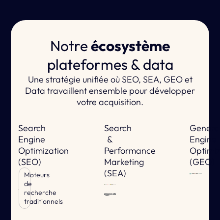
Notre
écosystème
plateformes & data
Une stratégie unifiée où SEO, SEA, GEO et
Data travaillent ensemble pour développer
votre acquisition.
Search
Search
Genera
Engine
&
Engine
Optimization
Performance
Optimiz
(SEO)
Marketing
(GEO)
(SEA)
Moteurs
de
recherche
traditionnels