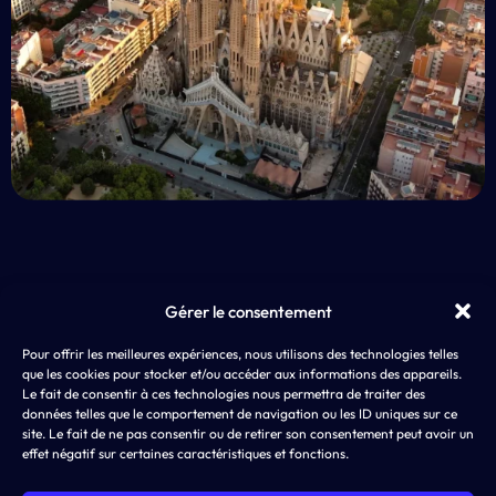
Gérer le consentement
EXP
Pour offrir les meilleures expériences, nous utilisons des technologies telles
AD4SCREEN
App 
que les cookies pour stocker et/ou accéder aux informations des appareils.
8 rue de Choiseul
LLM
Le fait de consentir à ces technologies nous permettra de traiter des
75002 PARIS
ASO,
données telles que le comportement de navigation ou les ID uniques sur ce
SEA
site. Le fait de ne pas consentir ou de retirer son consentement peut avoir un
effet négatif sur certaines caractéristiques et fonctions.
SMA
Disp