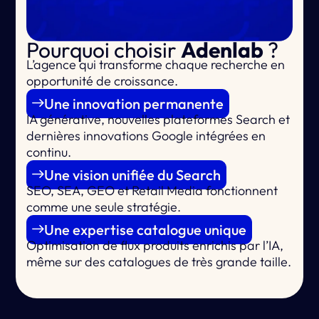
Pourquoi choisir
Adenlab
?
L’agence qui
transforme chaque recherche en
opportunité de croissance.
Une innovation permanente
IA générative, nouvelles plateformes Search et
dernières innovations Google intégrées en
continu.
Une vision unifiée du Search
SEO, SEA, GEO et Retail Media fonctionnent
comme une seule stratégie.
Une expertise catalogue unique
Optimisation de flux produits enrichis par l’IA,
même sur des catalogues de très grande taille.