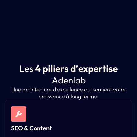
L
e
s
4
p
i
l
i
e
r
s
d
’
e
x
p
e
r
t
i
s
e
A
d
e
n
l
a
b
Une architecture d’excellence qui soutient votre
croissance à long terme.
SEO & Content