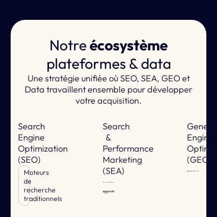
Notre
écosystème
plateformes & data
Une stratégie unifiée où SEO, SEA, GEO et
Data travaillent ensemble pour développer
votre acquisition.
Search
Search
Genera
Engine
&
Engine
Optimization
Performance
Optimiz
(SEO)
Marketing
(GEO)
(SEA)
Moteurs
de
recherche
traditionnels