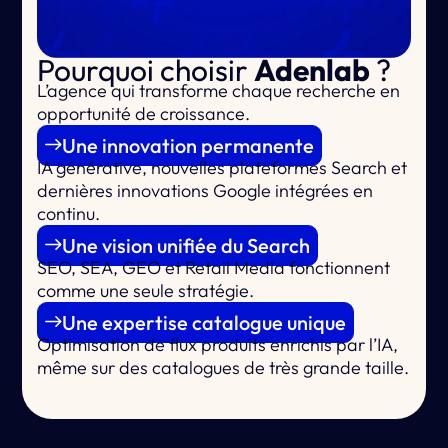
Pourquoi choisir
Adenlab
?
L’agence qui
transforme chaque recherche en
opportunité de croissance.
Une innovation permanente
IA générative, nouvelles plateformes Search et
dernières innovations Google intégrées en
continu.
Une vision unifiée du Search
SEO, SEA, GEO et Retail Media fonctionnent
comme une seule stratégie.
Une expertise catalogue unique
Optimisation de flux produits enrichis par l’IA,
même sur des catalogues de très grande taille.