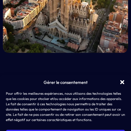
Gérer le consentement
EXP
Pour offrir les meilleures expériences, nous utilisons des technologies telles
AD4SCREEN
App 
que les cookies pour stocker et/ou accéder aux informations des appareils.
8 rue de Choiseul
LLM
Le fait de consentir à ces technologies nous permettra de traiter des
75002 PARIS
ASO,
données telles que le comportement de navigation ou les ID uniques sur ce
SEA
site. Le fait de ne pas consentir ou de retirer son consentement peut avoir un
effet négatif sur certaines caractéristiques et fonctions.
SMA
Disp