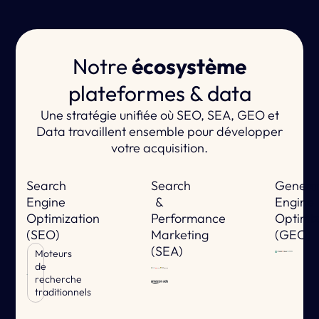
Notre
écosystème
plateformes & data
Une stratégie unifiée où SEO, SEA, GEO et
Data travaillent ensemble pour développer
votre acquisition.
Search
Search
Genera
Engine
&
Engine
Optimization
Performance
Optimiz
(SEO)
Marketing
(GEO)
(SEA)
Moteurs
de
recherche
traditionnels