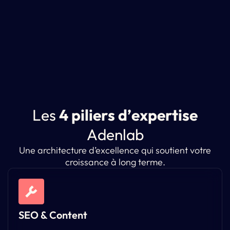
L
e
s
4
p
i
l
i
e
r
s
d
’
e
x
p
e
r
t
i
s
e
A
d
e
n
l
a
b
Une architecture d’excellence qui soutient votre
croissance à long terme.
SEO & Content