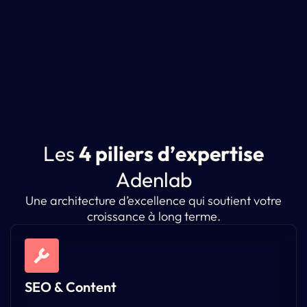
L
e
s
4
p
i
l
i
e
r
s
d
’
e
x
p
e
r
t
i
s
e
A
d
e
n
l
a
b
Une architecture d’excellence qui soutient votre
croissance à long terme.
SEO & Content