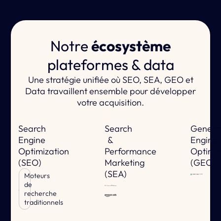
Notre
écosystème
plateformes & data
Une stratégie unifiée où SEO, SEA, GEO et
Data travaillent ensemble pour développer
votre acquisition.
Search
Search
Genera
Engine
&
Engine
Optimization
Performance
Optimiz
(SEO)
Marketing
(GEO)
(SEA)
Moteurs
de
recherche
traditionnels