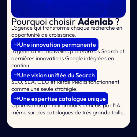
Pourquoi choisir
Adenlab
?
L’agence qui
transforme chaque recherche en
opportunité de croissance.
Une innovation permanente
IA générative, nouvelles plateformes Search et
dernières innovations Google intégrées en
continu.
Une vision unifiée du Search
SEO, SEA, GEO et Retail Media fonctionnent
comme une seule stratégie.
Une expertise catalogue unique
Optimisation de flux produits enrichis par l’IA,
même sur des catalogues de très grande taille.