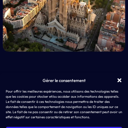
Gérer le consentement
EXP
Pour offrir les meilleures expériences, nous utilisons des technologies telles
AD4SCREEN
App 
que les cookies pour stocker et/ou accéder aux informations des appareils.
8 rue de Choiseul
LLM
Le fait de consentir à ces technologies nous permettra de traiter des
75002 PARIS
ASO,
données telles que le comportement de navigation ou les ID uniques sur ce
SEA
site. Le fait de ne pas consentir ou de retirer son consentement peut avoir un
effet négatif sur certaines caractéristiques et fonctions.
SMA
Disp