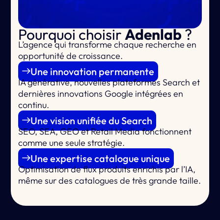
Pourquoi choisir
Adenlab
?
L’agence qui
transforme chaque recherche en
opportunité de croissance.
Une innovation permanente
IA générative, nouvelles plateformes Search et
dernières innovations Google intégrées en
continu.
Une vision unifiée du Search
SEO, SEA, GEO et Retail Media fonctionnent
comme une seule stratégie.
Une expertise catalogue unique
Optimisation de flux produits enrichis par l’IA,
même sur des catalogues de très grande taille.