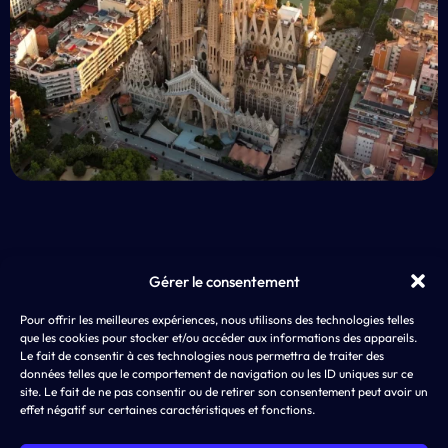
Gérer le consentement
EXP
Pour offrir les meilleures expériences, nous utilisons des technologies telles
AD4SCREEN
App 
que les cookies pour stocker et/ou accéder aux informations des appareils.
8 rue de Choiseul
LLM
Le fait de consentir à ces technologies nous permettra de traiter des
75002 PARIS
ASO,
données telles que le comportement de navigation ou les ID uniques sur ce
SEA
site. Le fait de ne pas consentir ou de retirer son consentement peut avoir un
effet négatif sur certaines caractéristiques et fonctions.
SMA
Disp