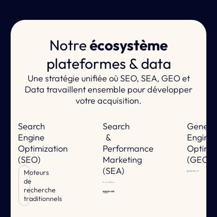
Notre
écosystème
plateformes & data
Une stratégie unifiée où SEO, SEA, GEO et
Data travaillent ensemble pour développer
votre acquisition.
Search
Search
Genera
Engine
&
Engine
Optimization
Performance
Optimiz
(SEO)
Marketing
(GEO)
(SEA)
Moteurs
de
recherche
traditionnels