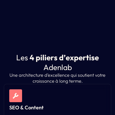
L
e
s
4
p
i
l
i
e
r
s
d
’
e
x
p
e
r
t
i
s
e
A
d
e
n
l
a
b
Une architecture d’excellence qui soutient votre
croissance à long terme.
SEO & Content