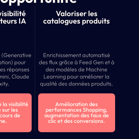
sibilité
Valoriser les
teurs IA
catalogues produits
 (Generative
Enrichissement automatisé
tion) pour
des flux grâce à Feed Gen et à
les réponses
des modèles de Machine
ini, Claude
Learning pour améliorer la
xity.
qualité des données produits.
a visibilité
Amélioration des
 sur les
performances Shopping,
cours de
augmentation des taux de
he.
clic et des conversions.