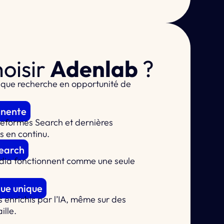
oisir
Adenlab
?
que recherche en opportunité de
anente
ateformes Search et dernières
s en continu.
Search
dia fonctionnent comme une seule
ue unique
s enrichis par l’IA, même sur des
ille.