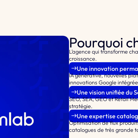
Pourquoi ch
L’agence qui
transforme cha
croissance.
Une innovation perm
IA générative, nouvelles pl
innovations Google intégrée
Une vision unifiée du 
SEO, SEA, GEO et Retail Me
stratégie.
Une expertise catalog
Optimisation de flux produit
catalogues de très grande ta