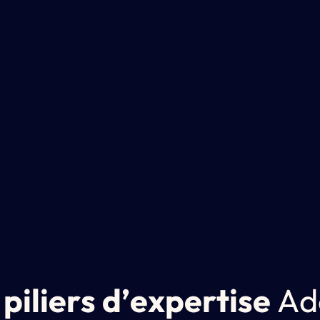
p
i
l
i
e
r
s
d
’
e
x
p
e
r
t
i
s
e
A
d