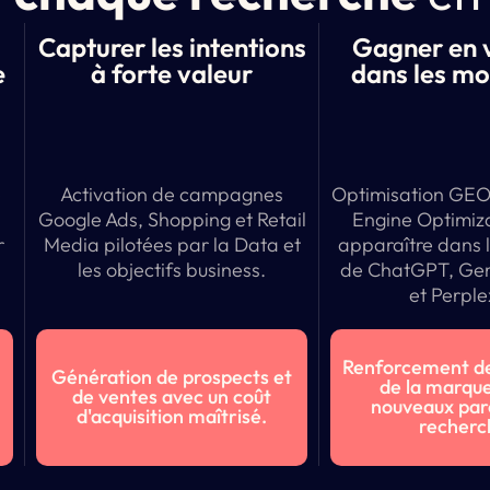
Capturer les intentions
Gagner en vi
e
à forte valeur
dans les mo
e
Activation de campagnes
Optimisation GEO
t
Google Ads, Shopping et Retail
Engine Optimiza
r
Media pilotées par la Data et
apparaître dans 
les objectifs business.
de ChatGPT, Gem
et Perple
Renforcement de l
Génération de prospects et
de la marque
de ventes avec un coût
nouveaux par
d'acquisition maîtrisé.
recherc