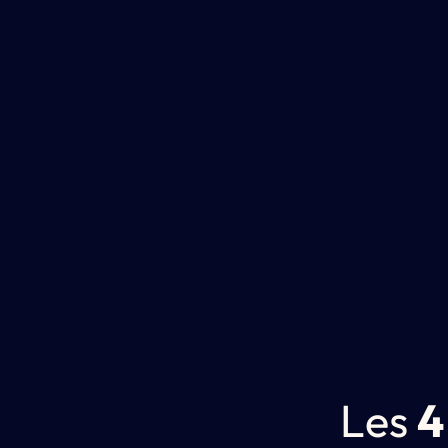
L
e
s
4