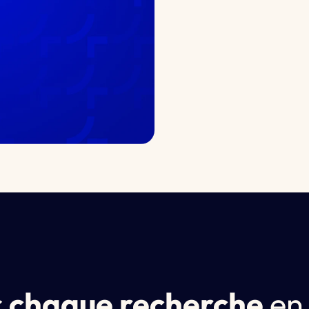
r
chaque recherche
e