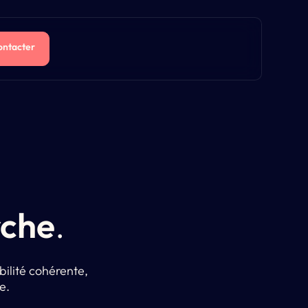
ontacter
rche
.
bilité cohérente,
e.