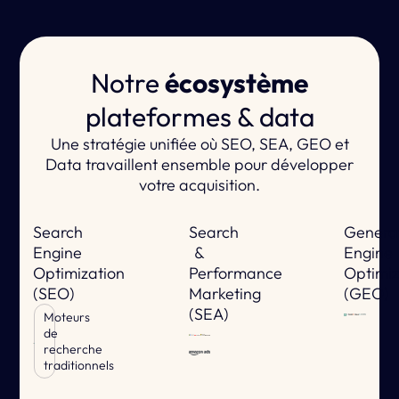
Notre
écosystème
plateformes & data
Une stratégie unifiée où SEO, SEA, GEO et
Data travaillent ensemble pour développer
votre acquisition.
Search
Search
Genera
Engine
&
Engine
Optimization
Performance
Optimiz
(SEO)
Marketing
(GEO)
(SEA)
Moteurs
de
recherche
traditionnels