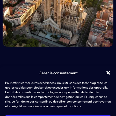
Gérer le consentement
EXP
Pour offrir les meilleures expériences, nous utilisons des technologies telles
AD4SCREEN
App 
que les cookies pour stocker et/ou accéder aux informations des appareils.
8 rue de Choiseul
LLM
Le fait de consentir à ces technologies nous permettra de traiter des
75002 PARIS
ASO,
données telles que le comportement de navigation ou les ID uniques sur ce
SEA
site. Le fait de ne pas consentir ou de retirer son consentement peut avoir un
effet négatif sur certaines caractéristiques et fonctions.
SMA
Disp