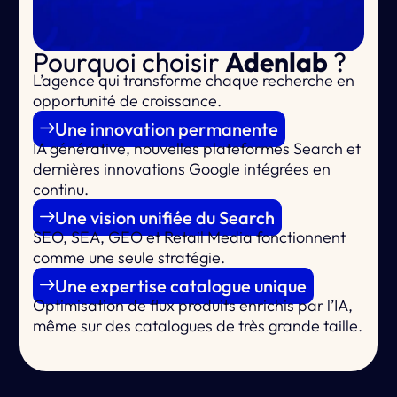
Pourquoi choisir
Adenlab
?
L’agence qui
transforme chaque recherche en
opportunité de croissance.
Une innovation permanente
IA générative, nouvelles plateformes Search et
dernières innovations Google intégrées en
continu.
Une vision unifiée du Search
SEO, SEA, GEO et Retail Media fonctionnent
comme une seule stratégie.
Une expertise catalogue unique
Optimisation de flux produits enrichis par l’IA,
même sur des catalogues de très grande taille.