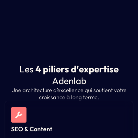
L
e
s
4
p
i
l
i
e
r
s
d
’
e
x
p
e
r
t
i
s
e
A
d
e
n
l
a
b
Une architecture d’excellence qui soutient votre
croissance à long terme.
SEO & Content