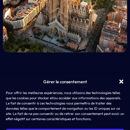
Gérer le consentement
EXP
Pour offrir les meilleures expériences, nous utilisons des technologies telles
AD4SCREEN
App 
que les cookies pour stocker et/ou accéder aux informations des appareils.
8 rue de Choiseul
LLM
Le fait de consentir à ces technologies nous permettra de traiter des
75002 PARIS
ASO,
données telles que le comportement de navigation ou les ID uniques sur ce
SEA
site. Le fait de ne pas consentir ou de retirer son consentement peut avoir un
effet négatif sur certaines caractéristiques et fonctions.
SMA
Disp