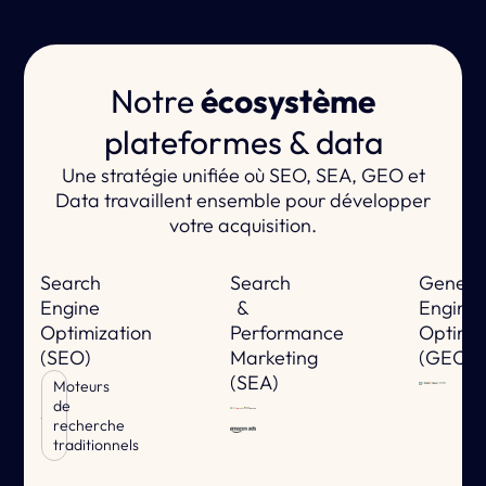
Notre
écosystème
plateformes & data
Une stratégie unifiée où SEO, SEA, GEO et
Data travaillent ensemble pour développer
votre acquisition.
Search
Search
Genera
Engine
&
Engine
Optimization
Performance
Optimiz
(SEO)
Marketing
(GEO)
(SEA)
Moteurs
de
recherche
traditionnels