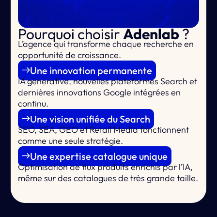
Pourquoi choisir
Adenlab
?
L’agence qui
transforme chaque recherche en
opportunité de croissance.
Une innovation permanente
IA générative, nouvelles plateformes Search et
dernières innovations Google intégrées en
continu.
Une vision unifiée du Search
SEO, SEA, GEO et Retail Media fonctionnent
comme une seule stratégie.
Une expertise catalogue unique
Optimisation de flux produits enrichis par l’IA,
même sur des catalogues de très grande taille.