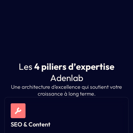
L
e
s
4
p
i
l
i
e
r
s
d
’
e
x
p
e
r
t
i
s
e
A
d
e
n
l
a
b
Une architecture d’excellence qui soutient votre
croissance à long terme.
SEO & Content